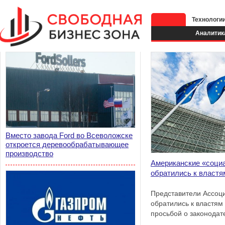
Технологи
Аналитик
Вместо завода Ford во Всеволожске
откроется деревообрабатывающее
производство
Американские «соци
обратились к властя
Представители Ассоц
обратились к властям
просьбой о законода