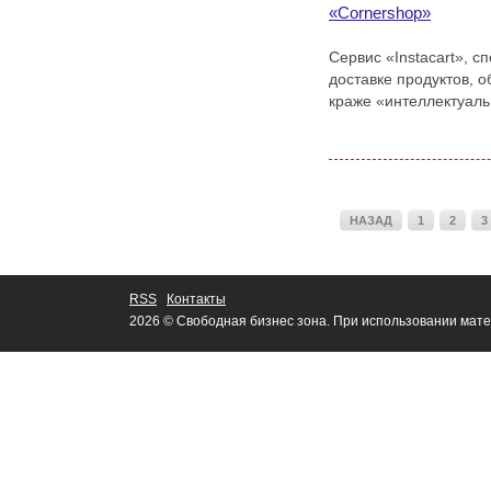
«Cornershop»
Сервис «Instacart», 
доставке продуктов, 
краже «интеллектуаль
НАЗАД
1
2
3
RSS
Контакты
2026 © Свободная бизнес зона. При использовании мате