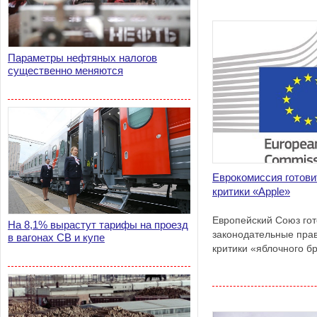
Параметры нефтяных налогов
существенно меняются
Еврокомиссия готови
критики «Apple»
Европейский Союз гот
На 8,1% вырастут тарифы на проезд
законодательные пра
в вагонах СВ и купе
критики «яблочного б