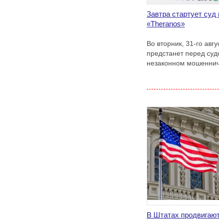
Завтра стартует суд
«Theranos»
Во вторник, 31-го авг
предстанет перед суд
незаконном мошеннич
В Штатах продвигают