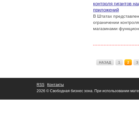
контроля гигантов н
приложений
В Штатах представлен
ограничении контроля
магазинами функцио
НАЗАД
1
2
3
RSS
Контакты
2026 © Свободная бизнес зона. При использовании мате