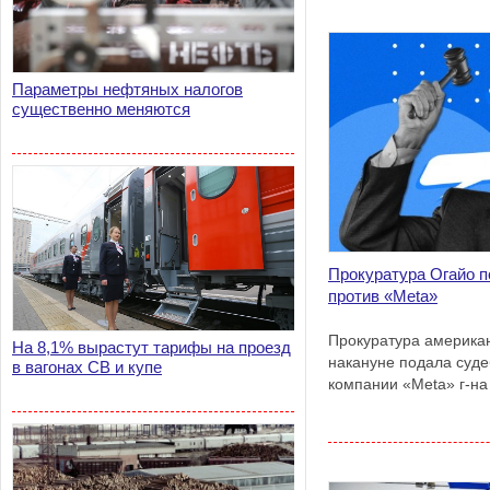
Параметры нефтяных налогов
существенно меняются
Прокуратура Огайо п
против «Meta»
Прокуратура американ
На 8,1% вырастут тарифы на проезд
накануне подала суде
в вагонах СВ и купе
компании «Meta» г-на