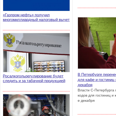
«Газпром нефть» получил
многомиллиардный налоговый вычет
В Петербурге перене
Росалкогольрегулирование будет
для кафе и гостиниц 
следить и за табачной продукцией
декабря
Власти С-Петербурга
кодов для гостиниц и 
е декабря