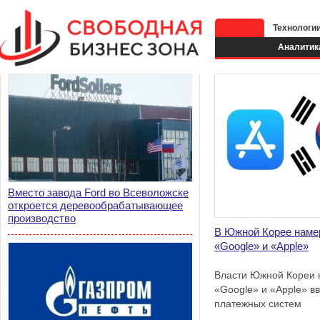
Технологи
Аналитик
Вместо завода Ford во Всеволожске
откроется деревообрабатывающее
производство
В Южной Корее наме
«Google» и «Apple»
Власти Южной Кореи 
«Google» и «Apple» вв
платежных систем