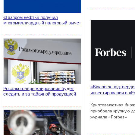
«Газпром нефть» получил
многомиллиардный налоговый вычет
«Binance» подтверд
Росалкогольрегулирование будет
инвестирования в «F
следить и за табачной продукцией
Криптовалютная бирж
приобрела крупную д
журнале «Forbes»