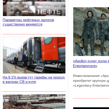
Параметры нефтяных налогов
существенно меняются
«Apollo» купит долю 
Entertainment»
Инвесткомпания «Apol
На 8,1% вырастут тарифы на проезд
приобретет крупную д
в вагонах СВ и купе
«Legendary Entertain