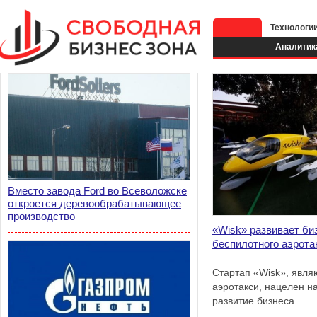
Технологи
Аналитик
Вместо завода Ford во Всеволожске
откроется деревообрабатывающее
производство
«Wisk» развивает би
беспилотного аэрота
Стартап «Wisk», явл
аэротакси, нацелен н
развитие бизнеса